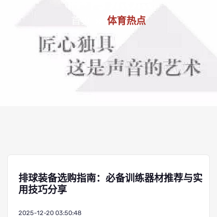
体育热点
首页
体育热点
排球装备选购指南：必备训练器材推荐与实
用技巧分享
2025-12-20 03:50:48