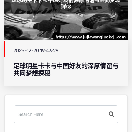
2025-12-20 19:43:29
足球明星卡卡与中国好友的深厚情谊与
共同梦想探秘