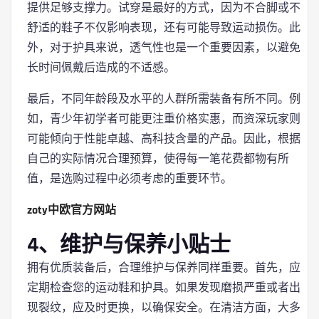
提供足够支撑力。试穿是最好的方式，因为不合脚或不
舒适的鞋子不仅影响表现，还有可能导致运动损伤。此
外，对于护具来说，透气性也是一个重要因素，以避免
长时间佩戴后造成的不适感。
最后，不同年龄段及水平的人群所需装备有所不同。例
如，青少年初学者可能更注重价格实惠，而资深玩家则
可能倾向于性能卓越、高科技含量的产品。因此，根据
自己的实际情况合理预算，使得每一笔花费都物有所
值，是选购过程中必须考虑的重要环节。
zoty中欧官方网站
4、维护与保养小贴士
拥有优质装备后，合理维护与保养同样重要。首先，应
定期检查您的运动鞋和护具。如果发现磨损严重或者出
现裂纹，应及时更换，以确保安全。在清洁方面，大多