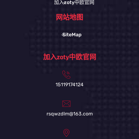
加入zoty中欧官网
网站地图
SiteMap
加入zoty中欧官网
15119174124
rsqwzdlm@163.com