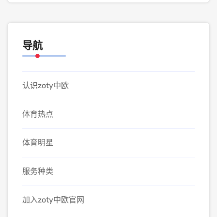
导航
认识zoty中欧
体育热点
体育明星
服务种类
加入zoty中欧官网