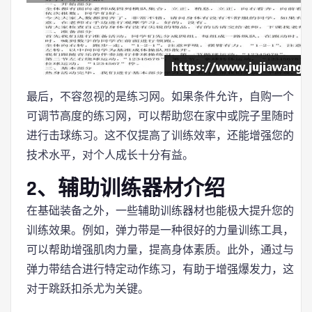
最后，不容忽视的是练习网。如果条件允许，自购一个
可调节高度的练习网，可以帮助您在家中或院子里随时
进行击球练习。这不仅提高了训练效率，还能增强您的
技术水平，对个人成长十分有益。
2、辅助训练器材介绍
在基础装备之外，一些辅助训练器材也能极大提升您的
训练效果。例如，弹力带是一种很好的力量训练工具，
可以帮助增强肌肉力量，提高身体素质。此外，通过与
弹力带结合进行特定动作练习，有助于增强爆发力，这
对于跳跃扣杀尤为关键。