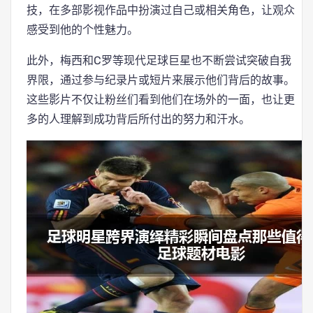
技，在多部影视作品中扮演过自己或相关角色，让观众
感受到他的个性魅力。
此外，梅西和C罗等现代足球巨星也不断尝试突破自我
界限，通过参与纪录片或短片来展示他们背后的故事。
这些影片不仅让粉丝们看到他们在场外的一面，也让更
多的人理解到成功背后所付出的努力和汗水。