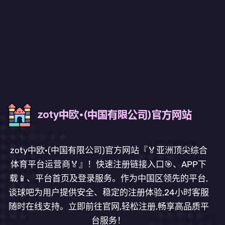
zoty中欧·(中国有限公司)官方网站『🏅亚洲顶尖综合
体育平台运营商🏅』！快速注册链接入口🎯、APP下
载📱、平台首页及登录服务。作为中国区领先的平台,
谈球吧为用户提供安全、稳定的注册体验,24小时客服
随时在线支持。立即前往官网,轻松注册,畅享高品质平
台服务！