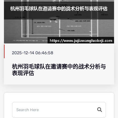
2025-12-14 06:46:58
杭州羽毛球队在邀请赛中的战术分析与
表现评估